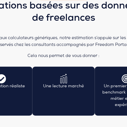
ations basées sur des donné
de freelances
ux calculateurs génériques, notre estimation s’appuie sur le
servés chez les consultants accompagnés par Freedom Porta
Cela nous permet de vous donner :
tion réaliste
Une lecture marché
Un premier
benchmark s
métier e
expér