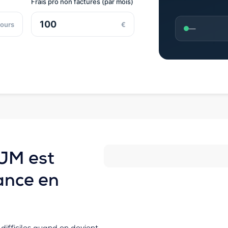
Frais pro non facturés (par mois)
jours
€
—
TJM est
ance en