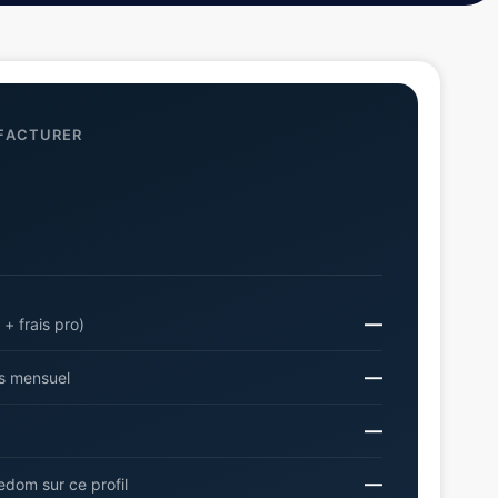
 FACTURER
—
 + frais pro)
—
es mensuel
—
—
dom sur ce profil