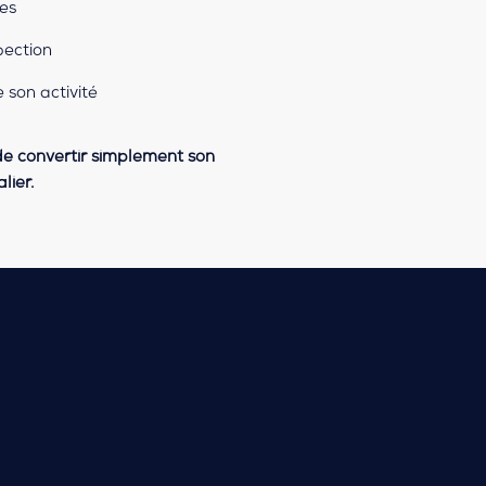
les
pection
e son activité
 de convertir simplement son
lier.