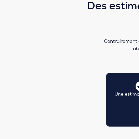
Des estim
Contrairement a
ob
Une estima