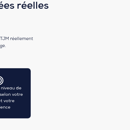
es réelles
s TJM réellement
ge.
 niveau de
elon votre
t votre
ience