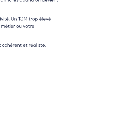
 difficiles quand on devient
ivité. Un TJM trop élevé
 métier ou votre
 cohérent et réaliste.