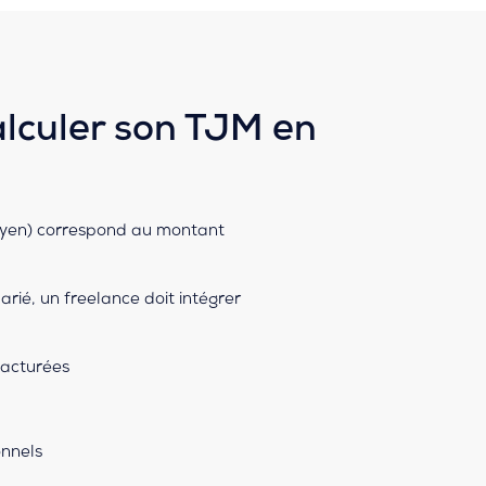
culer son TJM en
oyen) correspond au montant
rié, un freelance doit intégrer
facturées
onnels