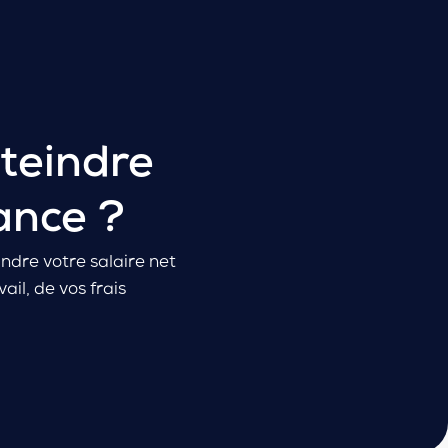
Contact
01.84.20.40.25
teindre
ance ?
ndre votre salaire net
il, de vos frais