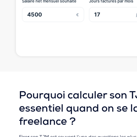
Salaire net mensuel souhaité
Jours facturés par mois
€
Pourquoi calculer son 
essentiel quand on se l
freelance ?