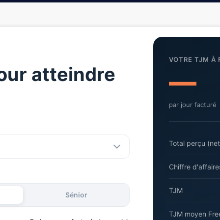
VOTRE TJM À
our atteindre
—
par jour facturé
Total perçu (net
Chiffre d'affair
TJM
Sénior
TJM moyen Free