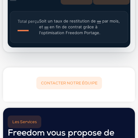
Soit un taux de restitution de
—
par mois,
Total perçu
—
et
—
en fin de contrat grâce à
l'optimisation Freedom Portage.
CONTACTER NOTRE ÉQUIPE
Les Services
Freedom vous propose de