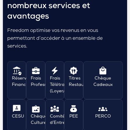
nombreux services et
avantages
Freedom optimise vos revenus en vous
permettant d’accéder à un ensemble de
services.
Réserve
Frais
Frais
Titres
Chèque
Financière
Professionnels
Télétravail
Restaurant
Cadeaux
(Loyer/EDF)
CESU
Chèques
Comité
PEE
PERCO
Culture
d’Entreprise