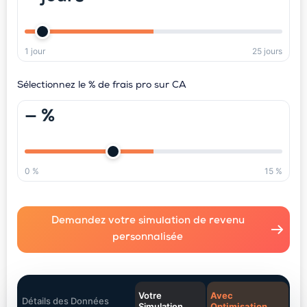
1 jour
25 jours
Sélectionnez le % de frais pro sur CA
— %
0 %
15 %
Demandez votre simulation de revenu
personnalisée
Votre
Avec
Détails des Données
Simulation
Optimisation