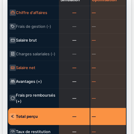
—
—
Chiffre d'affaires
—
—
Frais de gestion (-)
—
—
Salaire brut
—
—
Charges salariales (-)
—
—
Salaire net
—
—
Avantages (+)
Frais pro remboursés
—
—
(+)
—
—
Total perçu
—
—
Taux de restitution