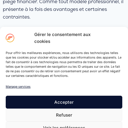
piège financier. Comme tout modèle professionnel, il
présente à la fois des avantages et certaines
contraintes.
Pour de nombreux professionnels, il constitue
Gérer le consentement aux
toutefois une alternative intéressante permettant
cookies
de concilier autonomie, sécurité et simplicité
Pour offrir les meilleures expériences, nous utilisons des technologies telles
administrative. L’essentiel reste de bien comprendre
que les cookies pour stocker et/ou accéder aux informations des appareils. Le
fait de consentir à ces technologies nous permettra de traiter des données
son fonctionnement et de choisir une société de
telles que le comportement de navigation ou les ID uniques sur ce site. Le fait
portage adaptée à ses besoins et à son projet
de ne pas consentir ou de retirer son consentement peut avoir un effet négatif
sur certaines caractéristiques et fonctions.
professionnel.
Manage services
Estimez vos revenus en portage salarial
Accepter
Refuser
Voir les préférences