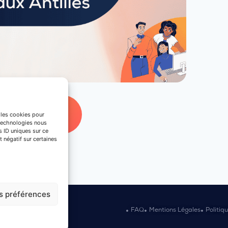
ris !
e les cookies pour
 technologies nous
s ID uniques sur ce
t négatif sur certaines
es préférences
s réservés.
FAQ
Mentions Légales
Politiq