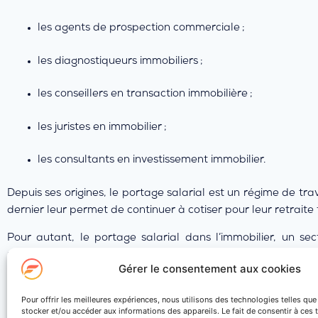
les agents de prospection commerciale ;
les diagnostiqueurs immobiliers ;
les conseillers en transaction immobilière ;
les juristes en immobilier ;
les consultants en investissement immobilier.
Depuis ses origines, le portage salarial est un régime de trav
dernier leur permet de continuer à cotiser pour leur retrait
Pour autant, le portage salarial dans l’immobilier, un se
profils. C’est notamment le cas des
personnes désireuses de 
Gérer le consentement aux cookies
Simulez dès à présent vos revenus en portage salarial ! Cl
vous guider.
Pour offrir les meilleures expériences, nous utilisons des technologies telles qu
stocker et/ou accéder aux informations des appareils. Le fait de consentir à ces