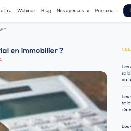
 offre
Webinar
Blog
Nos agences
Parrainer !
R ?
CEL
al en immobilier ?
A
Les 
sala
en t
Les 
sala
rému
Les 