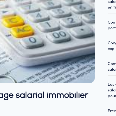
sala
en f
Comm
port
Cong
expl
Com
sala
Les 
sala
ge salarial immobilier
pour
Free