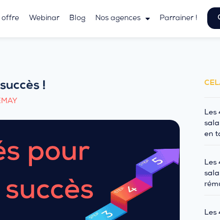
 offre
Webinar
Blog
Nos agences
Parrainer !
CEL
succès !
EMAY
Les 
sala
en t
Les 
sala
rému
Les 