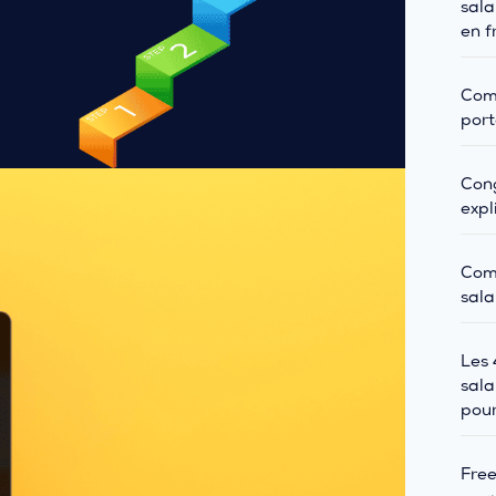
sala
en f
Comm
port
Cong
expl
Com
sala
Les 
sala
pour
Free