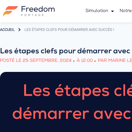
Simulation
Notre
ACCUEIL
LES ÉTAPES CLEFS POUR DÉMARRER AVEC SUCCÈS !
Les étapes clefs pour démarrer avec 
POSTÉ LE
25 SEPTEMBRE, 2024
À
12:00
PAR
MARINE L