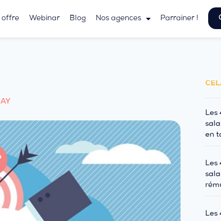
 offre
Webinar
Blog
Nos agences
Parrainer !
CEL
MAY
Les 
sala
en t
Les 
sala
rému
Les 