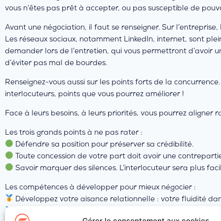
vous n’êtes pas prêt à accepter, ou pas susceptible de pouvoi
Avant une négociation, il faut se renseigner. Sur l’entreprise,
Les réseaux sociaux, notamment LinkedIn, internet, sont ple
demander lors de l’entretien, qui vous permettront d’avoir un
d’éviter pas mal de bourdes.
Renseignez-vous aussi sur les points forts de la concurrence.
interlocuteurs, points que vous pourrez améliorer !
Face à leurs besoins, à leurs priorités, vous pourrez aligner r
Les trois grands points à ne pas rater :
Défendre sa position pour préserver sa crédibilité.
Toute concession de votre part doit avoir une contrepartie
Savoir marquer des silences. L’interlocuteur sera plus fa
Les compétences à développer pour mieux négocier :
Développez votre aisance relationnelle : votre fluidité dan
Soyez à l’écoute : se mettre à la place de votre client est
Gérer le consentement aux cookies