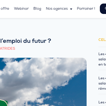
 offre
Webinar
Blog
Nos agences
Parrainer !
CEL
’emploi du futur ?
ATRIDES
Les 
sala
en t
Les 
sala
rému
Les 