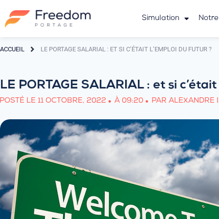
Simulation
Notre
ACCUEIL
LE PORTAGE SALARIAL : ET SI C’ÉTAIT L’EMPLOI DU FUTUR ?
LE PORTAGE SALARIAL : et si c’était l
POSTÉ LE
11 OCTOBRE, 2022
À
09:20
PAR
ALEXANDRE I