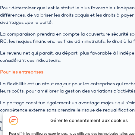
Pour déterminer quel est le statut le plus favorable « indépend
différences, de valoriser les droits acquis et les droits à pa
avantages que le porté.
La comparaison prendra en compte la couverture sécurité so
RC, les risques financiers, les frais administratifs, le droit à la
Le revenu net qui parait, au départ, plus favorable à l’indé
considérant ces indicateurs.
Pour les entreprises
La flexibilité est un atout majeur pour les entreprises qui rec
leurs coûts, pour améliorer la gestion des variations d’activités
Le portage constitue également un avantage majeur qui réside
compétence externe sans prendre le risque de requalification
Gérer le consentement aux cookies
« Le marché du travail est en pleine mutation : nous assisto
Le portage salarial est le plus représentatif de ces formes hyb
Pour offrir les meilleures expériences, nous utilisons des technologies telles qu