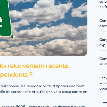
sala
en f
Comm
port
Cong
expl
Com
sala
oi relativement récente,
dépendants ?
Les 
sala
 d’autonomie, de responsabilité, d’épanouissement
pour
elle et personnelle et qu’elle se veut sécurisante en
Free